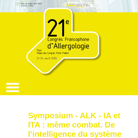
Symposium - ALK - IA et
ITA : même combat. De
l’intelligence du système