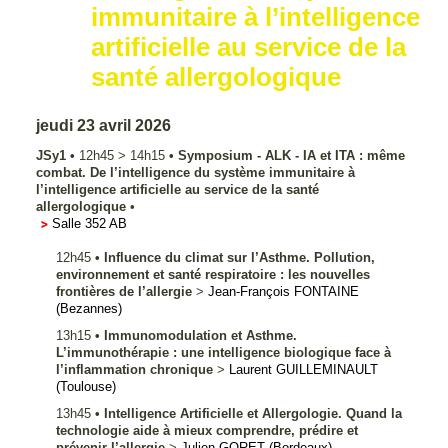
immunitaire à l’intelligence
artificielle au service de la
santé allergologique
jeudi 23 avril 2026
JSy1
•
12h45
>
14h15
•
Symposium - ALK - IA et ITA : même
combat. De l’intelligence du système immunitaire à
l’intelligence artificielle au service de la santé
allergologique
•
Salle 352 AB
12h45
•
Influence du climat sur l’Asthme. Pollution,
environnement et santé respiratoire : les nouvelles
frontières de l’allergie
>
Jean-François
FONTAINE
(Bezannes)
13h15
•
Immunomodulation et Asthme.
L’immunothérapie : une intelligence biologique face à
l’inflammation chronique
>
Laurent
GUILLEMINAULT
(Toulouse)
13h45
•
Intelligence Artificielle et Allergologie. Quand la
technologie aide à mieux comprendre, prédire et
prévenir l’allergie
>
Julien
GORET
(Bordeaux)