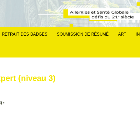
RETRAIT DES BADGES
SOUMISSION DE RÉSUMÉ
ART
I
pert (niveau 3)
)
•