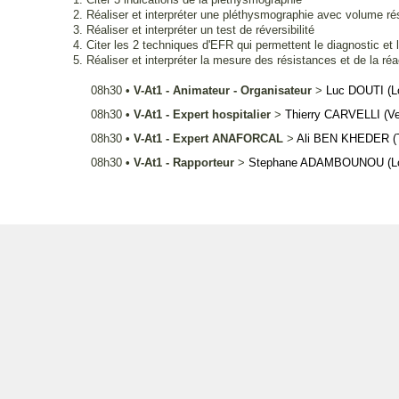
2. Réaliser et interpréter une pléthysmographie avec volume rés
3. Réaliser et interpréter un test de réversibilité
4. Citer les 2 techniques d'EFR qui permettent le diagnostic et l
5. Réaliser et interpréter la mesure des résistances et de la réa
08h30
•
V-At1 - Animateur - Organisateur
>
Luc
DOUTI
(
08h30
•
V-At1 - Expert hospitalier
>
Thierry
CARVELLI
(Ve
08h30
•
V-At1 - Expert ANAFORCAL
>
Ali
BEN KHEDER
(
08h30
•
V-At1 - Rapporteur
>
Stephane
ADAMBOUNOU
(