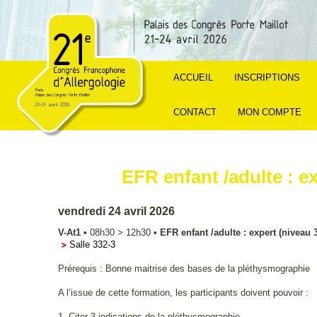
ACCUEIL
INSCRIPTIONS
CONTACT
MON COMPTE
EFR enfant /adulte : ex
vendredi 24 avril 2026
V-At1
•
08h30
>
12h30
•
EFR enfant /adulte : expert (niveau 3
Salle 332-3
Prérequis : Bonne maitrise des bases de la pléthysmographie
A l’issue de cette formation, les participants doivent pouvoir :
1. Citer 3 indications de la pléthysmographie