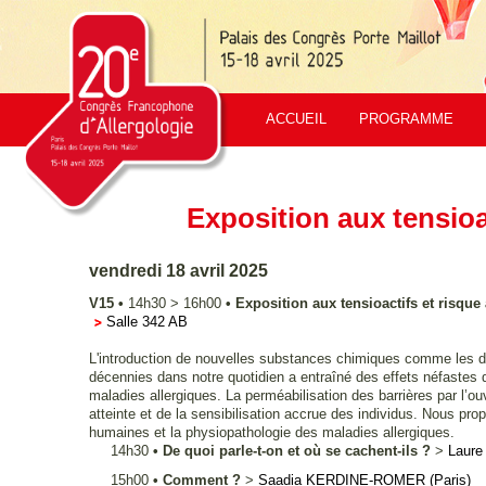
ACCUEIL
PROGRAMME
Exposition aux tensioac
vendredi 18 avril 2025
V15
•
14h30
>
16h00
•
Exposition aux tensioactifs et risque
Salle 342 AB
L'introduction de nouvelles substances chimiques comme les déte
décennies dans notre quotidien a entraîné des effets néfastes d
maladies allergiques. La perméabilisation des barrières par l’ouv
atteinte et de la sensibilisation accrue des individus. Nous pro
humaines et la physiopathologie des maladies allergiques.
14h30
•
De quoi parle-t-on et où se cachent-ils ?
>
Laure
15h00
•
Comment ?
>
Saadia
KERDINE-ROMER
(Paris)