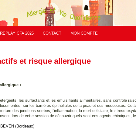
REPLAY CFA 2025
CONTACT
MON COMPTE
tifs et risque allergique
 allergique
•
rgents, les surfactants et les émulsifiants alimentaires, sans contrôle raiso
ocumentés, sur les barrières épithéliales de la peau et des muqueuses. Cette 
erture des jonctions serrées, l'inflammation, la mort cellulaire, le stress oxyd
posons lors de cette session de découvrir quels sont ces agents chimiques, leu
BEVEN
(Bordeaux)